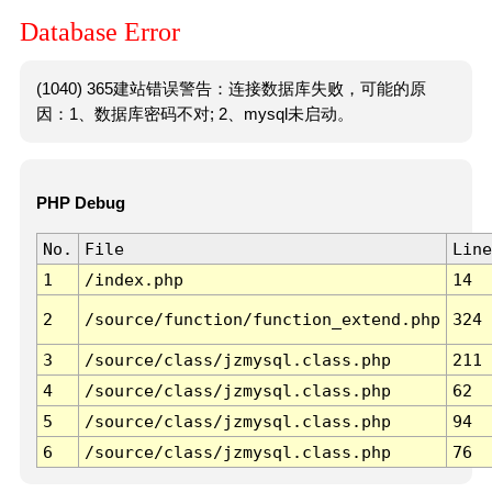
Database Error
(1040) 365建站错误警告：连接数据库失败，可能的原
因：1、数据库密码不对; 2、mysql未启动。
PHP Debug
No.
File
Line
1
/index.php
14
2
/source/function/function_extend.php
324
3
/source/class/jzmysql.class.php
211
4
/source/class/jzmysql.class.php
62
5
/source/class/jzmysql.class.php
94
6
/source/class/jzmysql.class.php
76